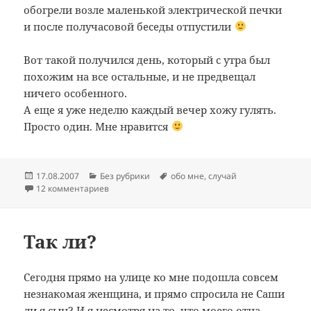
обогрели возле маленькой электрической печки
и после получасовой беседы отпустили
Вот такой получился день, который с утра был
похожим на все остальные, и не предвещал
ничего особенного.
А еще я уже неделю каждый вечер хожу гулять.
Просто один. Мне нравится
Опубликовано
Рубрики
Метки
17.08.2007
Без рубрики
обо мне
,
случай
к записи Я и Дождь
12 комментариев
Так ли?
Сегодня прямо на улице ко мне подошла совсем
незнакомая женщина, и прямо спросила не Саши
ли я сын? И я несмотря на то, что моего отца