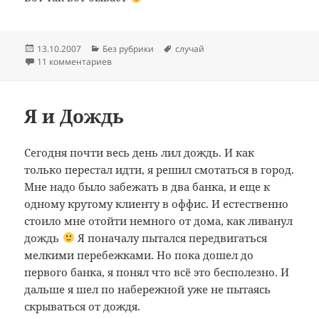
Опубликовано
Рубрики
Метки
13.10.2007
Без рубрики
случай
к записи У меня короткая память?!
11 комментариев
Я и Дождь
Сегодня почти весь день лил дождь. И как
только перестал идти, я решил смотаться в город.
Мне надо было забежать в два банка, и еще к
одному крутому клиенту в оффис. И естественно
стоило мне отойти немного от дома, как ливанул
дождь
Я поначалу пытался передвигаться
мелкими перебежками. Но пока дошел до
первого банка, я понял что всё это бесполезно. И
дальше я шел по набережной уже не пытаясь
скрываться от дождя.