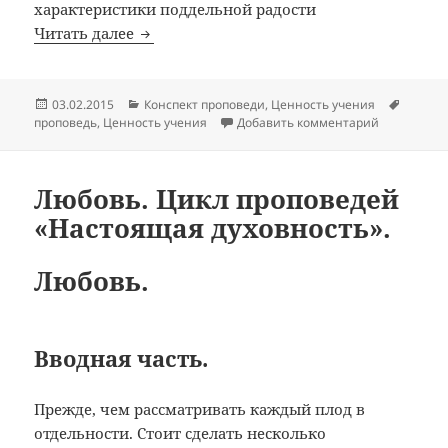
характеристики поддельной радости
Радость. Цикл проповедей «Настоящая д
Читать далее
Опубликовано
Рубрики
Метки
03.02.2015
Конспект проповеди
,
Ценность учения
к записи Р
проповедь
,
Ценность учения
Добавить комментарий
Любовь. Цикл проповедей
«Настоящая духовность».
Любовь.
Вводная часть.
Прежде, чем рассматривать каждый плод в
отдельности. Стоит сделать несколько