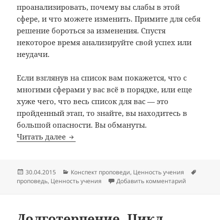
проанализировать, почему вы слабы в этой
сфере, и что можете изменить. Примите для себя
решение бороться за изменения. Спустя
некоторое время анализируйте свой успех или
неудачи.
Если взглянув на список вам покажется, что с
многими сферами у вас всё в порядке, или еще
хуже чего, что весь список для вас — это
пройденный этап, то знайте, вы находитесь в
большой опасности. Вы обмануты.
Благость. Цикл проповедей «Настоящая 
Читать далее
Опубликовано
Рубрики
Метки
30.04.2015
Конспект проповеди
,
Ценность учения
к записи Б
проповедь
,
Ценность учения
Добавить комментарий
Долготерпение. Цикл