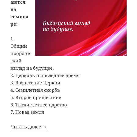
аются
на
семина
ре:
1.
Общий
пророче
ский
взгляд на будущее.
2. Церковь и последнее время
3. Вознесение Церкви
4. Семилетняя скорбь
5. Второе пришествие
6. Тысячелетнее царство
7. Новая земля
MP3 семинар «Чему надлежит быть вско
Читать далее