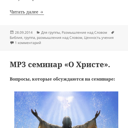
Урок для группы «3 принципа в следован
Читать далее
Опубликовано
Рубрики
Метки
28.09.2014
Для группы
,
Размышление над Словом
Библия
,
группа
,
размышления над Словом
,
Ценность учения
к записи Урок для группы «3 принципа в следовани
1 комментарий
MP3 семинар «O Христе».
Вопросы, которые обсуждаются на семинаре: