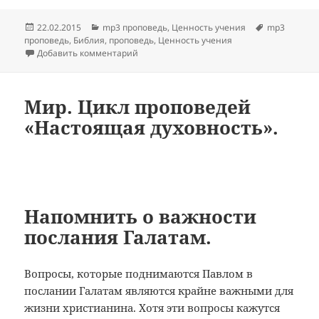
Опубликовано
Рубрики
Метки
22.02.2015
mp3 проповедь
,
Ценность учения
mp3
проповедь
,
Библия
,
проповедь
,
Ценность учения
к записи MP3 семинар «Чему надлежит быт
Добавить комментарий
Мир. Цикл проповедей
«Настоящая духовность».
Напомнить о важности
послания Галатам.
Вопросы, которые поднимаются Павлом в
послании Галатам являются крайне важными для
жизни христианина. Хотя эти вопросы кажутся