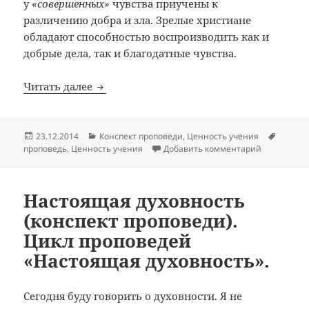
у
«совершенных»
чувства приучены к
различению добра и зла. Зрелые христиане
обладают способностью воспроизводить как и
добрые дела, так и благодатные чувства.
Любовь. Цикл проповедей «Настоящая д
Читать далее
Опубликовано
Рубрики
Метки
23.12.2014
Конспект проповеди
,
Ценность учения
к записи Л
проповедь
,
Ценность учения
Добавить комментарий
Настоящая духовность
(конспект проповеди).
Цикл проповедей
«Настоящая духовность».
Сегодня буду говорить о духовности. Я не