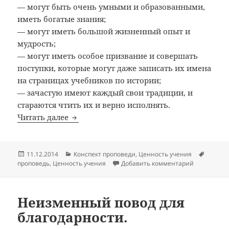
— могут быть очень умными и образованными,
иметь богатые знания;
— могут иметь большой жизненный опыт и
мудрость;
— могут иметь особое призвание и совершать
поступки, которые могут даже записать их имена
на страницах учебников по истории;
— зачастую имеют каждый свои традиции, и
стараются чтить их и верно исполнять.
Настоящая духовность (конспект пропов
Читать далее
Опубликовано
Рубрики
Метки
11.12.2014
Конспект проповеди
,
Ценность учения
к записи Н
проповедь
,
Ценность учения
Добавить комментарий
Неизменный повод для
благодарности.