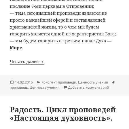
послание 7-ми церквам в Откровении;
— тема сегодняшней проповеди является не
просто важнейшей сферой и составляющей
христианской жизни, то о чем мы будем
говорить является одной из характеристик Бога;
— мы будем говорить о третьем плоде Духа —
Мире
.
Мир. Цикл проповедей «Настоящая духо
Читать далее
Опубликовано
Рубрики
Метки
14.02.2015
Конспект проповеди
,
Ценность учения
к записи М
проповедь
,
Ценность учения
Добавить комментарий
Радость. Цикл проповедей
«Настоящая духовность».