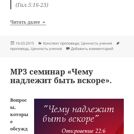
(Гал.5:16-23)
Долготерпение. Цикл проповедей «Наст
Читать далее
Опубликовано
Рубрики
Метки
16.03.2015
Конспект проповеди
,
Ценность учения
к записи Д
проповедь
,
Ценность учения
Добавить комментарий
MP3 семинар «Чему
надлежит быть вскоре».
Вопрос
ы,
которы
е
обсужд