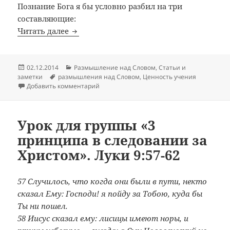
Познание Бога я бы условно разбил на три
составляющие:
Неизменный повод для благодарности.
Читать далее
Опубликовано
Рубрики
02.12.2014
Размышление над Словом
,
Статьи и
Метки
заметки
размышления над Словом
,
Ценность учения
к записи Неизменный повод для благодар
Добавить комментарий
Урок для группы «3
принципа в следовании за
Христом». Луки 9:57-62
57 Случилось, что когда они были в пути, некто
сказал Ему: Господи! я пойду за Тобою, куда бы
Ты ни пошел.
58 Иисус сказал ему: лисицы имеют норы, и