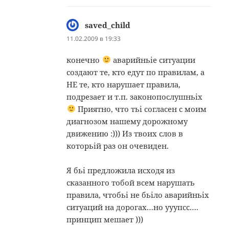
saved_child
:
11.02.2009 в 19:33
конечно
аварийньіе ситуации
создают те, кто едут по правилам, а
НЕ те, кто нарушает правила,
подрезает и т.п. законопослушньіх
Приятно, что тьі согласен с моим
диагнозом нашему дорожному
движению :))) Из твоих слов в
которьій раз он очевиден.
Я бьі предложила исходя из
сказанного тобой всем нарушать
правила, чтобьі не бьіло аварийньіх
ситуаций на дорогах…но ууупсс….
принцип мешает )))