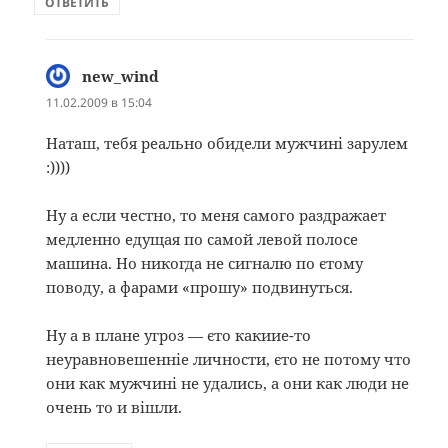
ОТВЕТИТЬ
new_wind
:
11.02.2009 в 15:04
Наташ, тебя реально обидели мужчині зарулем
:))))
Ну а если честно, то меня самого раздражает
медленно едущая по самой левой полосе
машина. Но никогда не сигналю по єтому
поводу, а фарами «прошу» подвинуться.
Ну а в плане угроз — єто какиие-то
неуравновешенніе личности, єто не потому что
они как мужчині не удались, а они как люди не
очень то и вішли.