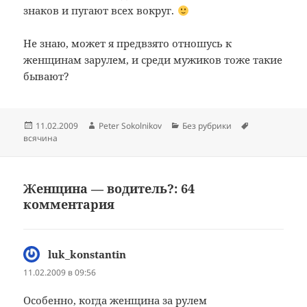
знаков и пугают всех вокруг.
Не знаю, может я предвзято отношусь к
женщинам зарулем, и среди мужиков тоже такие
бывают?
Опубликовано
Автор
Рубрики
Метки
11.02.2009
Peter Sokolnikov
Без рубрики
всячина
Женщина — водитель?: 64
комментария
luk_konstantin
:
11.02.2009 в 09:56
Особенно, когда женщина за рулем