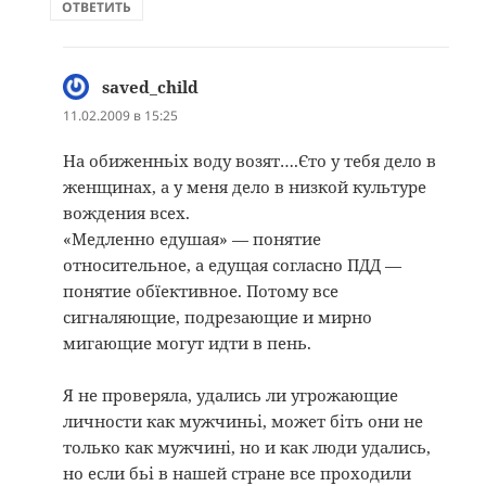
ОТВЕТИТЬ
saved_child
:
11.02.2009 в 15:25
На обиженньіх воду возят….Єто у тебя дело в
женщинах, а у меня дело в низкой культуре
вождения всех.
«Медленно едушая» — понятие
относительное, а едущая согласно ПДД —
понятие обїективное. Потому все
сигналяющие, подрезающие и мирно
мигающие могут идти в пень.
Я не проверяла, удались ли угрожающие
личности как мужчиньі, может біть они не
только как мужчині, но и как люди удались,
но если бьі в нашей стране все проходили