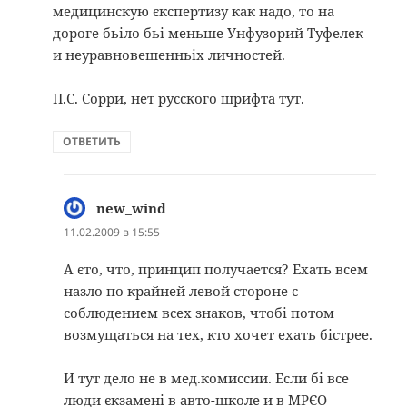
медицинскую єкспертизу как надо, то на
дороге бьіло бьі меньше Унфузорий Туфелек
и неуравновешенньіх личностей.
П.С. Сорри, нет русского шрифта тут.
ОТВЕТИТЬ
new_wind
:
11.02.2009 в 15:55
А єто, что, принцип получается? Ехать всем
назло по крайней левой стороне с
соблюдением всех знаков, чтобі потом
возмущаться на тех, кто хочет ехать бістрее.
И тут дело не в мед.комиссии. Если бі все
люди єкзамені в авто-школе и в МРЄО