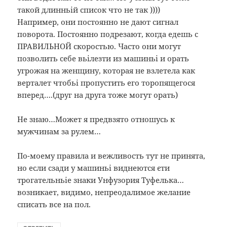
такой длинньій список что не так ))))
Например, они постоянно не дают сигнал
поворота. Постоянно подрезают, когда едешь с
ПРАВИЛЬНОЙ скоростью. Часто они могут
позволить себе вьілезти из машиньі и орать
угрожая на женщину, которая не взлетела как
верталет чтобьі пропустить его торопящегося
вперед….(друг на друга тоже могут орать)
Не знаю…Может я предвзято отношусь к
мужчинам за рулем…
По-моему правила и вежливость тут не принята,
но если сзади у машиньі виднеются єти
трогательньіе знаки Унфузория Туфелька…
возникает, видимо, непреодалимое желание
списать все на пол.