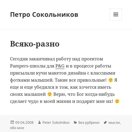
Петро Сокольников
МЕНЮ
И
ВИДЖЕТЫ
Всяко-разно
Сегодня заканчивал работу над проектом
Pampers-школы для
P&G
и в процессе работы
присылали кучи макетов дизайна с классными
фотками малышей. Такие все прикольные!
Я
еще и еще убедился в том, как хочется иметь
своих малышей
Верю, что Бог когда-нибудь
сделает чудо в моей жизни и подарит мне их!
Опубликовано
Автор
Рубрики
Метки
09.04.2008
Peter Sokolnikov
Без рубрики
мысли
,
обо мне