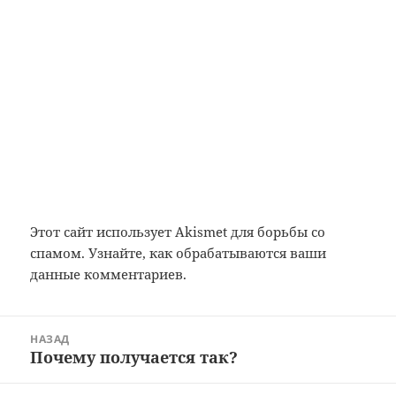
Этот сайт использует Akismet для борьбы со
спамом.
Узнайте, как обрабатываются ваши
данные комментариев
.
Навигация
НАЗАД
по
Почему получается так?
Предыдущая
записям
запись: