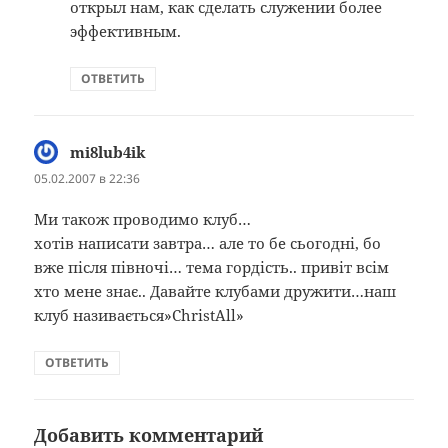
открыл нам, как сделать служении более
эффективным.
ОТВЕТИТЬ
mi8lub4ik
:
05.02.2007 в 22:36
Ми також проводимо клуб…
хотів написати завтра… але то бе сьогодні, бо
вже після півночі… тема гордість.. привіт всім
хто мене знає.. Давайте клубами дружити…наш
клуб називається»ChristAll»
ОТВЕТИТЬ
Добавить комментарий