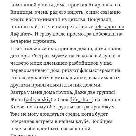
компанией у меня дома, приехал Андрюшка из
Винницы, очень рад его видеть, с ним связанно
много воспоминаний из детства. Покушали,
попили чай, и сели смотреть фильм
«Эскадрилья
Лафайет»
. И сразу после просмотра побежали на
вечернее служение.
И вот только сейчас пришел домой, дома полно
детворы. Сестра с мужем на свадьбе в Алупке, а
четверо моих племяшек-разбойников у нас,
переворачивают дом, рисуют фломастерами на
стенах, купаются в умывальнике, и занимаются
другими привычными для них делами.
Завтра у меня дома группа. Даже две группы!
Женя (
poliyanskiy
) и Саня (
life_short
) на сессии в
Киеве, поэтому обе группы завтра провожу я.
Уже не могу дождаться среды, когда будет
очередная встреча в нашем клубе. Вообщем
неделя обещает быть насыщенной…
Посмотрим…