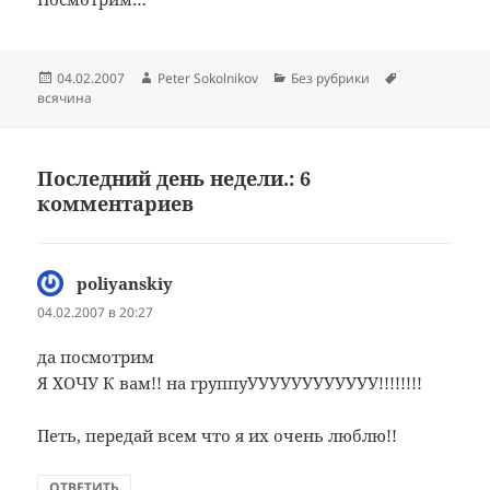
Опубликовано
Автор
Рубрики
Метки
04.02.2007
Peter Sokolnikov
Без рубрики
всячина
Последний день недели.: 6
комментариев
poliyanskiy
:
04.02.2007 в 20:27
да посмотрим
Я ХОЧУ К вам!! на группуУУУУУУУУУУУУ!!!!!!!!
Петь, передай всем что я их очень люблю!!
ОТВЕТИТЬ