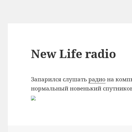
New Life radio
Запарился слушать
радио
на компь
нормальный новенький спутников