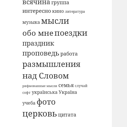
всячина
группа
интересно
кино
литература
мысли
музыка
поездки
обо мне
праздник
проповедь
работа
размышления
над Словом
семья
случай
рифмованные мысли
українська Україна
софт
фото
учеба
церковь
цитата