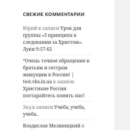
СВЕЖИЕ КОММЕНТАРИИ
Юрий
к записи
Урок для
группы «3 принципа в
следовании за Христом».
Луки 9:57-62
“Очень точное обращение к
братьям и сестрам
живущим в России! |
test.vbs.in.ua
к записи
Христиане России
постарайтесь понять нас!
Зед
к записи
Учеба, учеба,
учеба..
Владислав Меляницкий
к