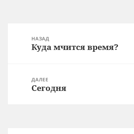
Навигация
по
НАЗАД
Куда мчится время?
записям
Предыдущая
запись:
ДАЛЕЕ
Сегодня
Следующая
запись: