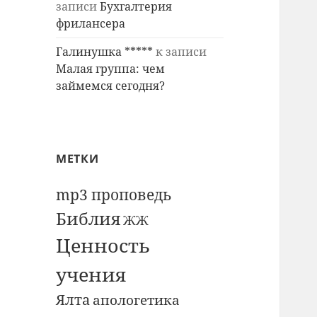
записи
Бухгалтерия
фрилансера
Галинушка *****
к записи
Малая группа: чем
займемся сегодня?
МЕТКИ
mp3 проповедь
Библия
ЖЖ
Ценность
учения
Ялта
апологетика