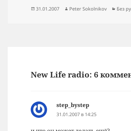
Опубликовано
Автор
Рубри
31.01.2007
Peter Sokolnikov
Без р
New Life radio: 6 комм
step_bystep
:
31.01.2007 в 14:25
и что он может делать ещё?