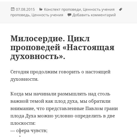
Опубликовано
Рубрики
Метки
07.08.2015
Конспект проповеди
,
Ценность учения
к записи В
проповедь
,
Ценность учения
Добавить комментарий
Милосердие. Цикл
проповедей «Настоящая
духовность».
Сегодня продолжим говорить о настоящей
духовности.
Когда мы начинали размышлять над столь
важной темой как плод духа, мы обратили
внимание, что представленные Павлом грани
плода Духа можно условно определить в две
плоскости:
— сфера чувств;