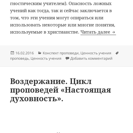
гностическим учителем). Опасность ложных
учений как тогда, так и сейчас заключается в
том, что эти учения могут опираться или
использовать некоторые или многие понятия,
«Созидаю
используемые в христианстве.
Читать далее
Опубликовано
Рубрики
Метки
16.02.2016
Конспект проповеди
,
Ценность учения
к записи «
проповедь
,
Ценность учения
Добавить комментарий
Воздержание. Цикл
проповедей «Настоящая
духовность».