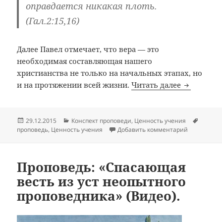
оправдается никакая плоть.
(Гал.2:15,16)
Далее Павел отмечает, что вера — это
необходимая составляющая нашего
христианства не только на начальных этапах, но
Воздержан
и на протяжении всей жизни.
Читать далее
Опубликовано
Рубрики
Метки
29.12.2015
Конспект проповеди
,
Ценность учения
к записи В
проповедь
,
Ценность учения
Добавить комментарий
Проповедь: «Спасающая
весть из уст неопытного
проповедника» (Видео).