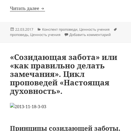
Проповедь: «Евангелие, которое поража
Читать далее
Опубликовано
Рубрики
Метки
22.03.2017
Конспект проповеди
,
Ценность учения
к записи П
проповедь
,
Ценность учения
Добавить комментарий
«Созидающая забота» или
«как правильно делать
замечания». Цикл
проповедей «Настоящая
духовность».
Принципы созидающей заботы,