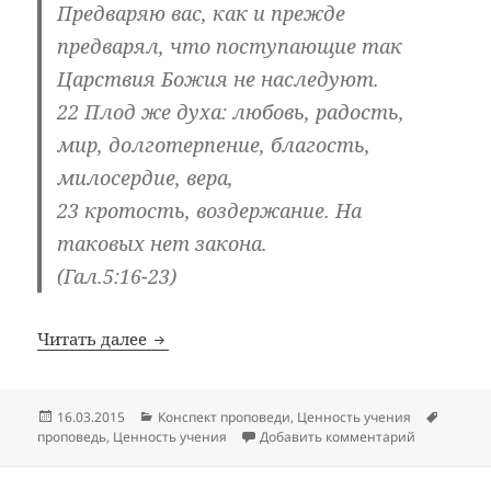
Предваряю вас, как и прежде
предварял, что поступающие так
Царствия Божия не наследуют.
22 Плод же духа: любовь, радость,
мир, долготерпение, благость,
милосердие, вера,
23 кротость, воздержание. На
таковых нет закона.
(Гал.5:16-23)
Долготерпение. Цикл проповедей «Наст
Читать далее
Опубликовано
Рубрики
Метки
16.03.2015
Конспект проповеди
,
Ценность учения
к записи Д
проповедь
,
Ценность учения
Добавить комментарий