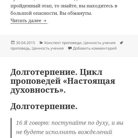
пройденный этап, то знайте, вы находитесь в
большой опасности. Вы обмануты.
Благость. Цикл проповедей «Настоящая 
Читать далее
Опубликовано
Рубрики
Метки
30.04.2015
Конспект проповеди
,
Ценность учения
к записи Б
проповедь
,
Ценность учения
Добавить комментарий
Долготерпение. Цикл
проповедей «Настоящая
духовность».
Долготерпение.
16 Я говорю: поступайте по духу, и вы
не будете исполнять вожделений