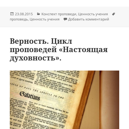
Опубликовано
Рубрики
Метки
23.08.2015
Конспект проповеди
,
Ценность учения
к записи К
проповедь
,
Ценность учения
Добавить комментарий
Верность. Цикл
проповедей «Настоящая
духовность».