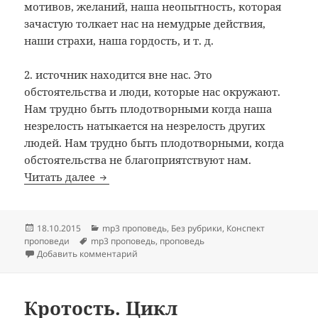
мотивов, желаний, наша неопытность, которая
зачастую толкает нас на немудрые действия,
наши страхи, наша гордость, и т. д.
2. источник находится вне нас. Это
обстоятельства и люди, которые нас окружают.
Нам трудно быть плодотворными когда наша
незрелость натыкается на незрелость других
людей. Нам трудно быть плодотворными, когда
обстоятельства не благоприятствуют нам.
Проповедь: «Спасающая весть из уст не
Читать далее
Опубликовано
Рубрики
18.10.2015
mp3 проповедь
,
Без рубрики
,
Конспект
Метки
проповеди
mp3 проповедь
,
проповедь
к записи Проповедь: «Спасающая весть из
Добавить комментарий
Кротость. Цикл