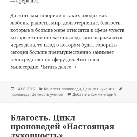
— сфера дел.
До этого мы говорили о таких плодах как
любовь, радость, мир, долготерпение, благость,
которые в больше мере относятся к сфере чувств,
которые конечно же впоследствии выражаются
через дела, то плод о котором будет говорить
сегодня больше преимущественно занимает
непосредственно сферу дел. Этот плод —
Милосердие. Цикл пропове
милосердие.
Читать далее
Опубликовано
Рубрики
Метки
14.06.2015
Конспект проповеди
,
Ценность учения
к записи М
проповедь
,
Ценность учения
Добавить комментарий
Благость. Цикл
проповедей «Настоящая
духовность».