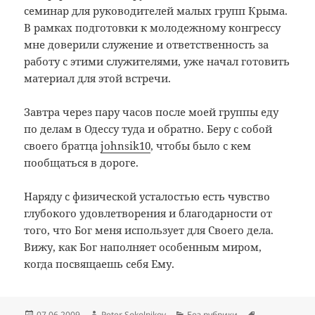
семинар для руководителей малых групп Крыма.
В рамках подготовки к молодежному конгрессу
мне доверили служение и ответственность за
работу с этими служителями, уже начал готовить
материал для этой встречи.
Завтра через пару часов после моей группы еду
по делам в Одессу туда и обратно. Беру с собой
своего братца
johnsik10
, чтобы было с кем
пообщаться в дороге.
Наряду с физической усталостью есть чувство
глубокого удовлетворения и благодарности от
того, что Бог меня использует для Своего дела.
Вижу, как Бог наполняет особенным миром,
когда посвящаешь себя Ему.
Опубликовано
Автор
Рубрики
Метки
07.06.2009
Peter Sokolnikov
Без рубрики