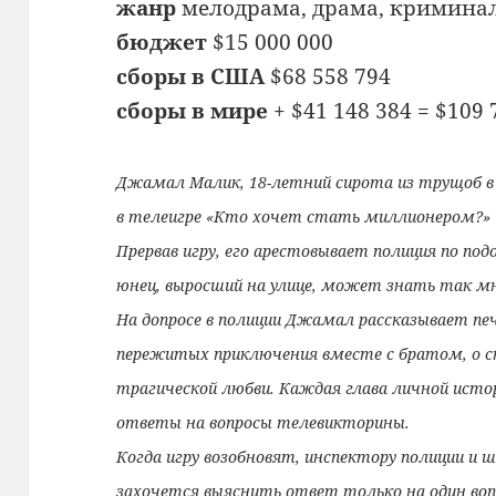
жанр
мелодрама, драма, кримина
бюджет
$15 000 000
сборы в США
$68 558 794
сборы в мире
+ $41 148 384 = $109 
Джамал Малик, 18-летний сирота из трущоб в 
в телеигре «Кто хочет стать миллионером?» 
Прервав игру, его арестовывает полиция по по
юнец, выросший на улице, может знать так м
На допросе в полиции Джамал рассказывает пе
пережитых приключения вместе с братом, о с
трагической любви. Каждая глава личной ист
ответы на вопросы телевикторины.
Когда игру возобновят, инспектору полиции и
захочется выяснить ответ только на один воп