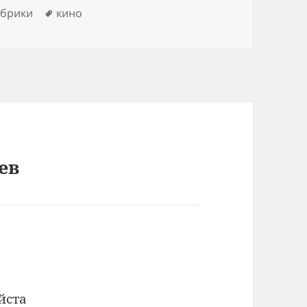
ки
Метки
убрики
кино
ев
йста