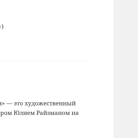
=)
ки» — это художественный
сёром Юлием Райзманом на