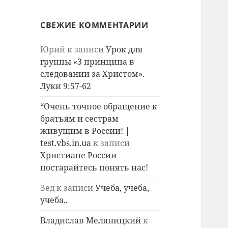
СВЕЖИЕ КОММЕНТАРИИ
Юрий
к записи
Урок для
группы «3 принципа в
следовании за Христом».
Луки 9:57-62
“Очень точное обращение к
братьям и сестрам
живущим в России! |
test.vbs.in.ua
к записи
Христиане России
постарайтесь понять нас!
Зед
к записи
Учеба, учеба,
учеба..
Владислав Меляницкий
к