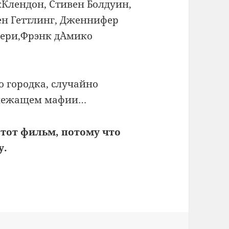
Клендон, Стивен Болдуин,
ен Геттлинг, Дженнифер
чери,Фрэнк д`Амико
о городка, случайно
длежащем мафии…
этот фильм, потому что
у.