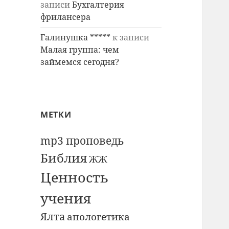
записи
Бухгалтерия
фрилансера
Галинушка *****
к записи
Малая группа: чем
займемся сегодня?
МЕТКИ
mp3 проповедь
Библия
ЖЖ
Ценность
учения
Ялта
апологетика