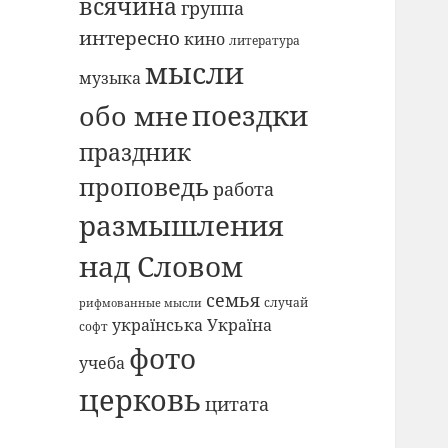
всячина
группа
интересно
кино
литература
мысли
музыка
поездки
обо мне
праздник
проповедь
работа
размышления
над Словом
семья
случай
рифмованные мысли
українська Україна
софт
фото
учеба
церковь
цитата