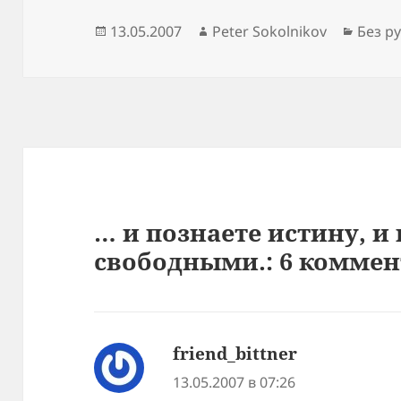
Опубликовано
Автор
Рубри
13.05.2007
Peter Sokolnikov
Без р
… и познаете истину, и 
свободными.: 6 комме
friend_bittner
:
13.05.2007 в 07:26