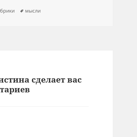
ки
Метки
убрики
мысли
истина сделает вас
нтариев