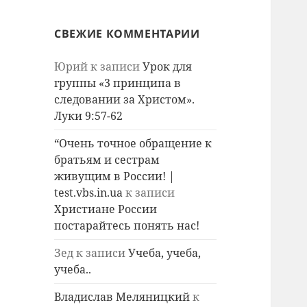
СВЕЖИЕ КОММЕНТАРИИ
Юрий
к записи
Урок для
группы «3 принципа в
следовании за Христом».
Луки 9:57-62
“Очень точное обращение к
братьям и сестрам
живущим в России! |
test.vbs.in.ua
к записи
Христиане России
постарайтесь понять нас!
Зед
к записи
Учеба, учеба,
учеба..
Владислав Меляницкий
к