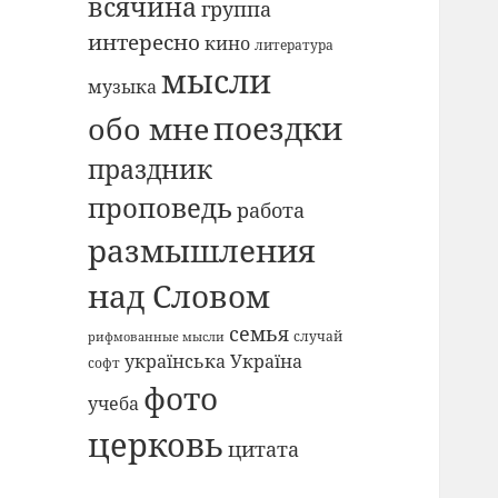
всячина
группа
интересно
кино
литература
мысли
музыка
поездки
обо мне
праздник
проповедь
работа
размышления
над Словом
семья
случай
рифмованные мысли
українська Україна
софт
фото
учеба
церковь
цитата