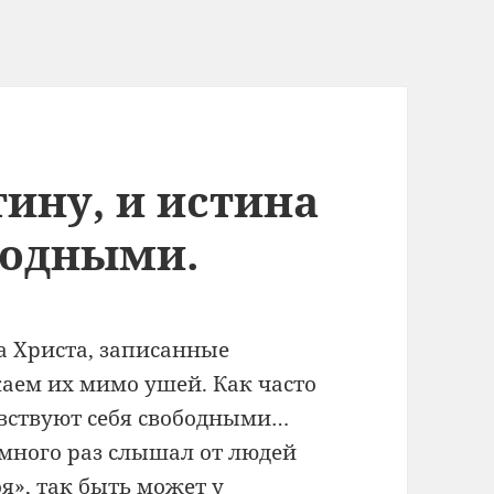
тину, и истина
бодными.
а Христа, записанные
аем их мимо ушей. Как часто
увствуют себя свободными…
 много раз слышал от людей
оя», так быть может у