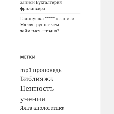
записи
Бухгалтерия
фрилансера
Галинушка *****
к записи
Малая группа: чем
займемся сегодня?
МЕТКИ
mp3 проповедь
Библия
ЖЖ
Ценность
учения
Ялта
апологетика