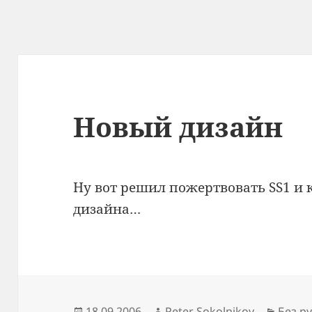
Новый дизайн
Ну вот решил пожертвовать SS1 и 
дизайна…
Опубликовано
Автор
Рубри
18.09.2006
Peter Sokolnikov
Без р