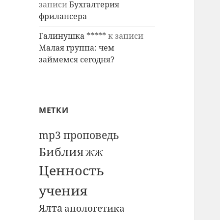
записи
Бухгалтерия
фрилансера
Галинушка *****
к записи
Малая группа: чем
займемся сегодня?
МЕТКИ
mp3 проповедь
Библия
ЖЖ
Ценность
учения
Ялта
апологетика