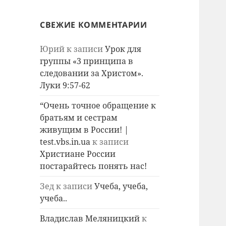
СВЕЖИЕ КОММЕНТАРИИ
Юрий
к записи
Урок для
группы «3 принципа в
следовании за Христом».
Луки 9:57-62
“Очень точное обращение к
братьям и сестрам
живущим в России! |
test.vbs.in.ua
к записи
Христиане России
постарайтесь понять нас!
Зед
к записи
Учеба, учеба,
учеба..
Владислав Меляницкий
к