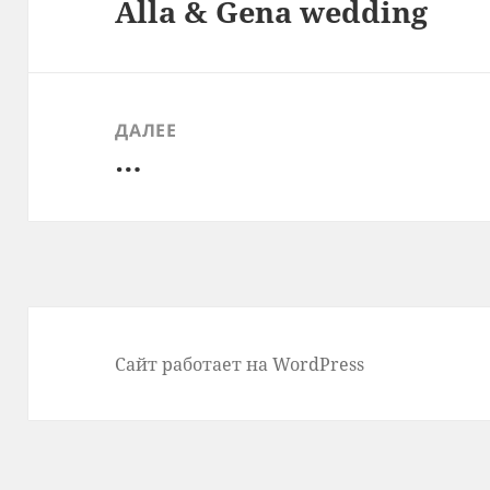
Alla & Gena wedding
записям
Предыдущая
запись:
ДАЛЕЕ
…
Следующая
запись:
Сайт работает на WordPress