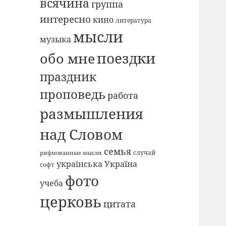
всячина
группа
интересно
кино
литература
мысли
музыка
поездки
обо мне
праздник
проповедь
работа
размышления
над Словом
семья
случай
рифмованные мысли
українська Україна
софт
фото
учеба
церковь
цитата