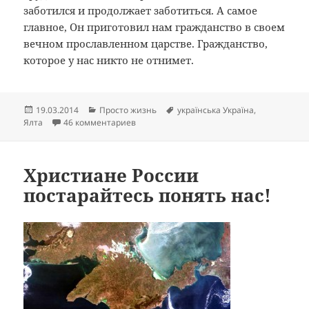
заботился и продолжает заботиться. А самое
главное, Он приготовил нам гражданство в своем
вечном прославленном царстве. Гражданство,
которое у нас никто не отнимет.
Опубликовано
Рубрики
Метки
19.03.2014
Просто жизнь
українська Україна
,
к записи Я Крымчанин. Боль утраты.
Ялта
46 комментариев
Христиане России
постарайтесь понять нас!