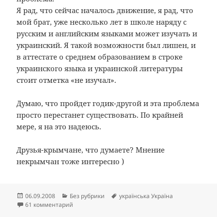
Я рад, что сейчас началось движение, я рад, что
мой брат, уже несколько лет в школе наряду с
русским и английским языками может изучать и
украинский. Я такой возможности был лишен, и
в аттестате о среднем образованием в строке
украинского языка и украинской литературы
стоит отметка «не изучал».
Думаю, что пройдет годик-другой и эта проблема
просто перестанет существовать. По крайней
мере, я на это надеюсь.
Друзья-крымчане, что думаете? Мнение
некрымчан тоже интересно )
Опубликовано
Рубрики
Метки
06.09.2008
Без рубрики
українська Україна
к записи Насильственная украинизация или пар
61 комментарий