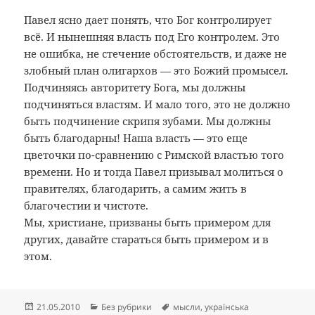
Павел ясно дает понять, что Бог контролирует
всё. И нынешняя власть под Его контролем. Это
не ошибка, не стечение обстоятельств, и даже не
злобный план олигархов — это Божий промысел.
Подчиняясь авторитету Бога, мы должны
подчиняться властям. И мало того, это не должно
быть подчинение скрипя зубами. Мы должны
быть благодарны! Наша власть — это еще
цветочки по-сравнению с Римской властью того
времени. Но и тогда Павел призывал молиться о
правителях, благодарить, а самим жить в
благочестии и чистоте.
Мы, христиане, призваны быть примером для
других, давайте стараться быть примером и в
этом.
Опубликовано
Рубрики
Метки
21.05.2010
Без рубрики
мысли
,
українська