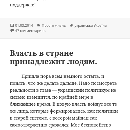
поддержке!
Опубликовано
Рубрики
Метки
01.03.2014
Просто жизнь
українська Україна
к записи Христиане России постарайтесь понять
47 комментариев
Власть в стране
принадлежит людям.
Пришла пора всем немного остыть, и
понять, что же делать дальше. Надо посмотреть
реальности в глаза — украинский политикум не
сильно изменится, по крайней мере в
ближайшее время. В новую власть войдут все те
же лица, которые формировались, как политики
в старой системе, с которой майдан так
самоотверженно сражался. Мое беспокойство