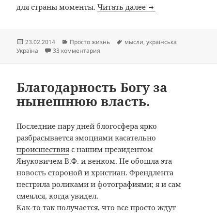
Власть в стране п
для страны моменты.
Читать далее
Опубликовано
Рубрики
Метки
23.02.2014
Просто жизнь
мысли
,
українська
к записи Власть в стране принадлежит 
Україна
33 комментария
Благодарность Богу за
нынешнюю власть.
Последние пару дней блогосфера ярко
разбрасывается эмоциями касательно
происшествия
с нашим президентом
Януковичем В.Ф. и венком. Не обошла эта
новость стороной и христиан. Френдлента
пестрила роликами и фотографиями; я и сам
смеялся, когда увидел.
Как-то так получается, что все просто ждут